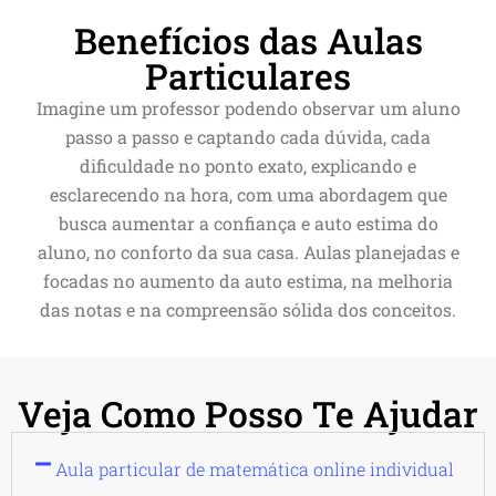
Benefícios das Aulas
Particulares
Imagine um professor podendo observar um aluno
passo a passo e captando cada dúvida, cada
dificuldade no ponto exato, explicando e
esclarecendo na hora, com uma abordagem que
busca aumentar a confiança e auto estima do
aluno, no conforto da sua casa. Aulas planejadas e
focadas no aumento da auto estima, na melhoria
das notas e na compreensão sólida dos conceitos.
Veja Como Posso Te Ajudar
Aula particular de matemática online individual