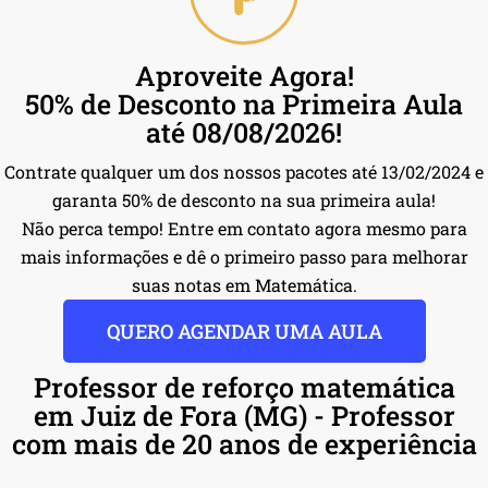
Aproveite Agora!
50% de Desconto na Primeira Aula
até 08/08/2026!
Contrate qualquer um dos nossos pacotes até 13/02/2024 e
garanta 50% de desconto na sua primeira aula!
Não perca tempo! Entre em contato agora mesmo para
mais informações e dê o primeiro passo para melhorar
suas notas em Matemática.
QUERO AGENDAR UMA AULA
Professor de reforço matemática
em Juiz de Fora (MG) - Professor
com mais de 20 anos de experiência