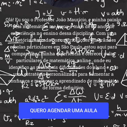
Olá! Eu sou o Professor João Maurício, e minha paixão
pela matemática me levou a mais de 20 anos de
experiência no ensino dessa disciplina. Com uma
trajetória marcada por contribuições em grandes
escolas particulares em São Paulo, estou aqui para
compartilhar minha experiência e oferecer aulas
particulares de matemática, online , onde eu
identifico as principais dificuldades do aluno e crio
uma estratégia personalizada para aumentar a
confiança e melhorar o aprendizado de matemática
de forma definitiva.
QUERO AGENDAR UMA AULA