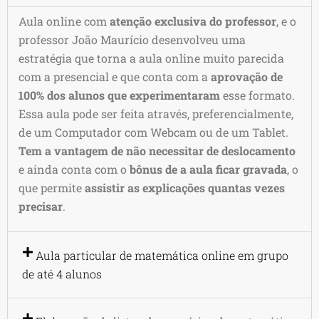
Aula online com
atenção exclusiva do professor
, e o
professor João Maurício desenvolveu uma
estratégia que torna a aula online muito parecida
com a presencial e que conta com a
aprovação de
100% dos alunos que experimentaram
esse formato.
Essa aula pode ser feita através, preferencialmente,
de um Computador com Webcam ou de um Tablet.
Tem a vantagem de não necessitar de deslocamento
e ainda conta com o
bônus de a aula ficar gravada
, o
que permite
assistir as explicações quantas vezes
precisar
.
Aula particular de matemática online em grupo
de até 4 alunos