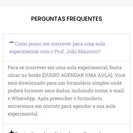
PERGUNTAS FREQUENTES
Como posso me inscrever para uma aula
experimental com o Prof. João Maurício?
Para se inscrever em uma aula experimental, basta
clicar no botão [QUERO AGENDAR UMA AULA]. Você
será direcionado para um formulário simples onde
poderá fornecer seus dados, incluindo nome, e-mail
e WhatsApp. Após preencher o formulário,
entraremos em contato para agendar a sua aula
experimental.