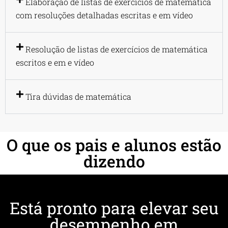
Elaboração de listas de exercícios de matemática
com resoluções detalhadas escritas e em vídeo
Resolução de listas de exercícios de matemática
escritos e em e vídeo
Tira dúvidas de matemática
O que os pais e alunos estão
dizendo
Está pronto para elevar seu
desempenho em