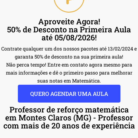
Aproveite Agora!
50% de Desconto na Primeira Aula
até 05/08/2026!
Contrate qualquer um dos nossos pacotes até 13/02/2024 e
garanta 50% de desconto na sua primeira aula!
Não perca tempo! Entre em contato agora mesmo para
mais informações e dê o primeiro passo para melhorar
suas notas em Matemática.
QUERO AGENDAR UMA AULA
Professor de reforço matemática
em Montes Claros (MG) - Professor
com mais de 20 anos de experiência