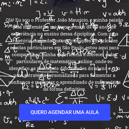
Olá! Eu sou o Professor João Maurício, e minha paixão
pela matemática me levou a mais de 20 anos de
experiência no ensino dessa disciplina. Com uma
trajetória marcada por contribuições em grandes
escolas particulares em São Paulo, estou aqui para
compartilhar minha experiência e oferecer aulas
particulares de matemática, online , onde eu
identifico as principais dificuldades do aluno e crio
uma estratégia personalizada para aumentar a
confiança e melhorar o aprendizado de matemática
de forma definitiva.
QUERO AGENDAR UMA AULA