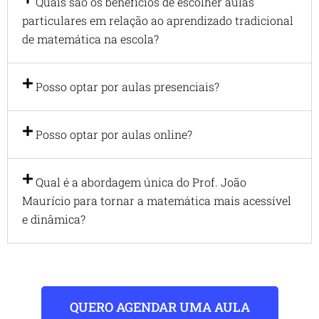
Quais são os benefícios de escolher aulas
particulares em relação ao aprendizado tradicional
de matemática na escola?
Posso optar por aulas presenciais?
Posso optar por aulas online?
Qual é a abordagem única do Prof. João
Maurício para tornar a matemática mais acessível
e dinâmica?
QUERO AGENDAR UMA AULA