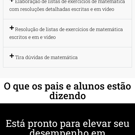
Elaboração de listas de exercícios de matemática
com resoluções detalhadas escritas e em vídeo
Resolução de listas de exercícios de matemática
escritos e em e vídeo
Tira dúvidas de matemática
O que os pais e alunos estão
dizendo
Está pronto para elevar seu
desempenho em