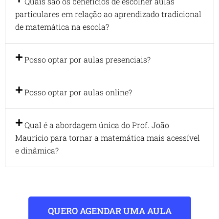
Quais são os benefícios de escolher aulas
particulares em relação ao aprendizado tradicional
de matemática na escola?
Posso optar por aulas presenciais?
Posso optar por aulas online?
Qual é a abordagem única do Prof. João
Maurício para tornar a matemática mais acessível
e dinâmica?
QUERO AGENDAR UMA AULA