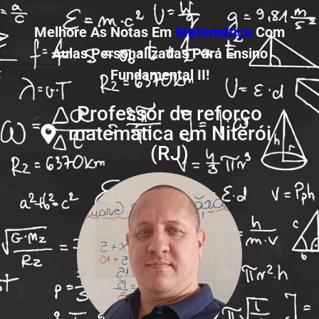
Melhore As Notas Em
Matemática
Com
Aulas Personalizadas Para Ensino
Fundamental II!
Professor de reforço
matemática em Niterói
(RJ)