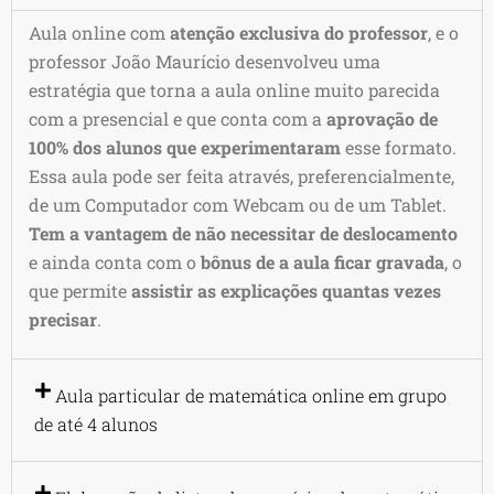
Aula online com
atenção exclusiva do professor
, e o
professor João Maurício desenvolveu uma
estratégia que torna a aula online muito parecida
com a presencial e que conta com a
aprovação de
100% dos alunos que experimentaram
esse formato.
Essa aula pode ser feita através, preferencialmente,
de um Computador com Webcam ou de um Tablet.
Tem a vantagem de não necessitar de deslocamento
e ainda conta com o
bônus de a aula ficar gravada
, o
que permite
assistir as explicações quantas vezes
precisar
.
Aula particular de matemática online em grupo
de até 4 alunos