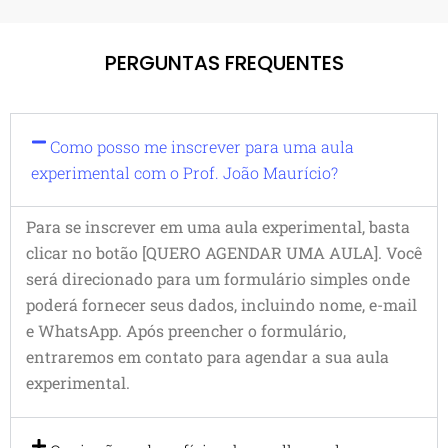
PERGUNTAS FREQUENTES
Como posso me inscrever para uma aula
experimental com o Prof. João Maurício?
Para se inscrever em uma aula experimental, basta
clicar no botão [QUERO AGENDAR UMA AULA]. Você
será direcionado para um formulário simples onde
poderá fornecer seus dados, incluindo nome, e-mail
e WhatsApp. Após preencher o formulário,
entraremos em contato para agendar a sua aula
experimental.