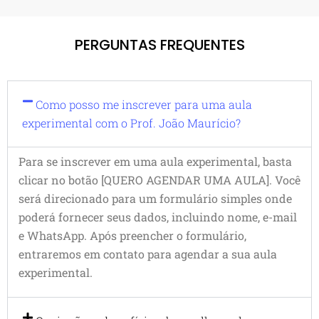
PERGUNTAS FREQUENTES
Como posso me inscrever para uma aula
experimental com o Prof. João Maurício?
Para se inscrever em uma aula experimental, basta
clicar no botão [QUERO AGENDAR UMA AULA]. Você
será direcionado para um formulário simples onde
poderá fornecer seus dados, incluindo nome, e-mail
e WhatsApp. Após preencher o formulário,
entraremos em contato para agendar a sua aula
experimental.