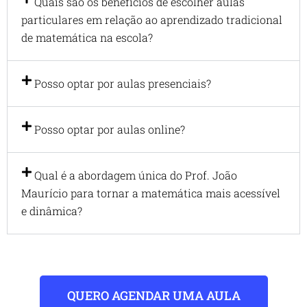
Quais são os benefícios de escolher aulas
particulares em relação ao aprendizado tradicional
de matemática na escola?
Posso optar por aulas presenciais?
Posso optar por aulas online?
Qual é a abordagem única do Prof. João
Maurício para tornar a matemática mais acessível
e dinâmica?
QUERO AGENDAR UMA AULA