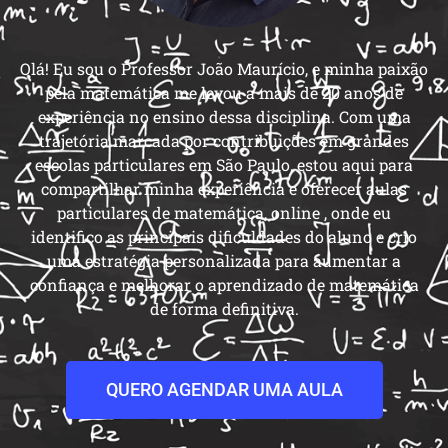
Olá! Eu sou o Professor João Maurício, e minha paixão
pela matemática me levou a mais de 20 anos de
experiência no ensino dessa disciplina. Com uma
trajetória marcada por contribuições em grandes
escolas particulares em São Paulo, estou aqui para
compartilhar minha experiência e oferecer aulas
particulares de matemática, online , onde eu
identifico as principais dificuldades do aluno e crio
uma estratégia personalizada para aumentar a
confiança e melhorar o aprendizado de matemática
de forma definitiva.
QUERO AGENDAR UMA AULA