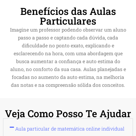
Benefícios das Aulas
Particulares
Imagine um professor podendo observar um aluno
passo a passo e captando cada dúvida, cada
dificuldade no ponto exato, explicando e
esclarecendo na hora, com uma abordagem que
busca aumentar a confiança e auto estima do
aluno, no conforto da sua casa. Aulas planejadas e
focadas no aumento da auto estima, na melhoria
das notas e na compreensão sólida dos conceitos.
Veja Como Posso Te Ajudar
Aula particular de matemática online individual