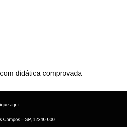
e com didática comprovada
lique aqui
.
 dos Campos – SP, 12240-000