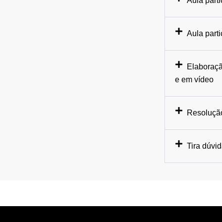
Aula parti
Aula part
Elaboraçã
e em vídeo
Resolução
Tira dúvi