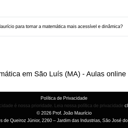
aurício para tornar a matemática mais acessível e dinâmica?
emática em São Luís (MA) - Aulas onlin
Política de Privacidade
cidade é nossa prioridade. Leia nossa política de privacidade
c
© 2026 Prof. João Maurício
es de Queiroz Júnior, 2260 – Jardim das Industrias, São José