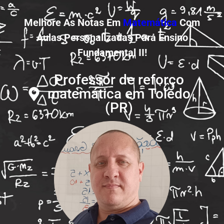
Melhore As Notas Em
Matemática
Com
Aulas Personalizadas Para Ensino
Fundamental II!
Professor de reforço
matemática em Toledo
(PR)