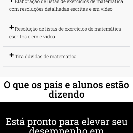
Elaboração de listas de exercícios de matemática
com resoluções detalhadas escritas e em vídeo
Resolução de listas de exercícios de matemática
escritos e em e vídeo
Tira dúvidas de matemática
O que os pais e alunos estão
dizendo
Está pronto para elevar seu
desempenho em