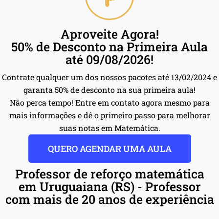
Aproveite Agora!
50% de Desconto na Primeira Aula
até 09/08/2026!
Contrate qualquer um dos nossos pacotes até 13/02/2024 e
garanta 50% de desconto na sua primeira aula!
Não perca tempo! Entre em contato agora mesmo para
mais informações e dê o primeiro passo para melhorar
suas notas em Matemática.
QUERO AGENDAR UMA AULA
Professor de reforço matemática
em Uruguaiana (RS) - Professor
com mais de 20 anos de experiência