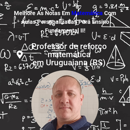
Melhore As Notas Em
Matemática
Com
Aulas Personalizadas Para Ensino
Fundamental II!
Professor de reforço
matemática
em Uruguaiana (RS)