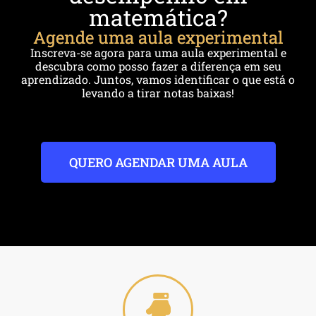
matemática?
Agende uma aula experimental
Inscreva-se agora para uma aula experimental e
descubra como posso fazer a diferença em seu
aprendizado. Juntos, vamos identificar o que está o
levando a tirar notas baixas!
QUERO AGENDAR UMA AULA