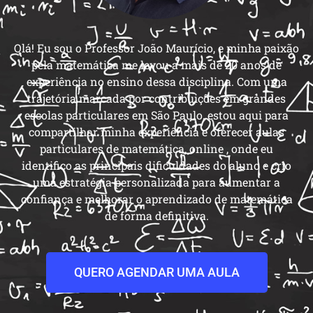
Olá! Eu sou o Professor João Maurício, e minha paixão
pela matemática me levou a mais de 20 anos de
experiência no ensino dessa disciplina. Com uma
trajetória marcada por contribuições em grandes
escolas particulares em São Paulo, estou aqui para
compartilhar minha experiência e oferecer aulas
particulares de matemática, online , onde eu
identifico as principais dificuldades do aluno e crio
uma estratégia personalizada para aumentar a
confiança e melhorar o aprendizado de matemática
de forma definitiva.
QUERO AGENDAR UMA AULA