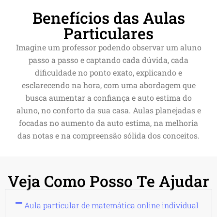
Benefícios das Aulas
Particulares
Imagine um professor podendo observar um aluno
passo a passo e captando cada dúvida, cada
dificuldade no ponto exato, explicando e
esclarecendo na hora, com uma abordagem que
busca aumentar a confiança e auto estima do
aluno, no conforto da sua casa. Aulas planejadas e
focadas no aumento da auto estima, na melhoria
das notas e na compreensão sólida dos conceitos.
Veja Como Posso Te Ajudar
Aula particular de matemática online individual