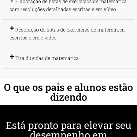
Elaboração de listas de exercícios de matemática
com resoluções detalhadas escritas e em vídeo
Resolução de listas de exercícios de matemática
escritos e em e vídeo
Tira dúvidas de matemática
O que os pais e alunos estão
dizendo
Está pronto para elevar seu
desempenho em