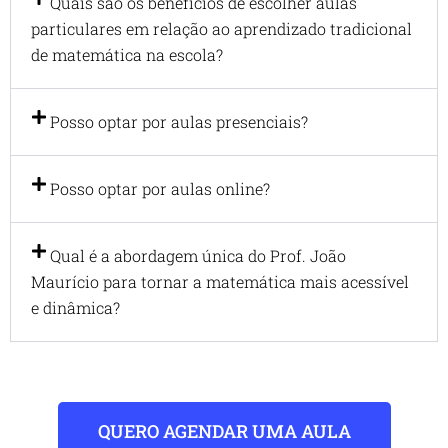
Quais são os benefícios de escolher aulas
particulares em relação ao aprendizado tradicional
de matemática na escola?
Posso optar por aulas presenciais?
Posso optar por aulas online?
Qual é a abordagem única do Prof. João
Maurício para tornar a matemática mais acessível
e dinâmica?
QUERO AGENDAR UMA AULA