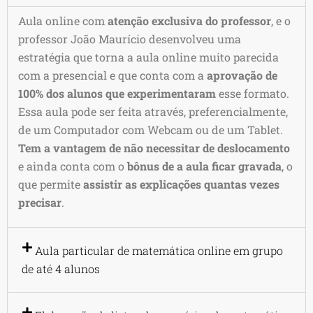
Aula online com
atenção exclusiva do professor
, e o
professor João Maurício desenvolveu uma
estratégia que torna a aula online muito parecida
com a presencial e que conta com a
aprovação de
100% dos alunos que experimentaram
esse formato.
Essa aula pode ser feita através, preferencialmente,
de um Computador com Webcam ou de um Tablet.
Tem a vantagem de não necessitar de deslocamento
e ainda conta com o
bônus de a aula ficar gravada
, o
que permite
assistir as explicações quantas vezes
precisar
.
Aula particular de matemática online em grupo
de até 4 alunos