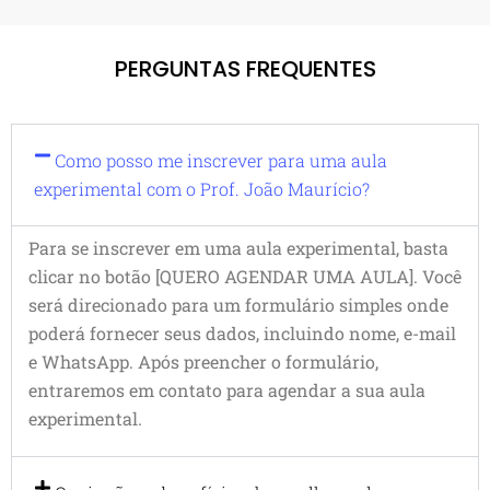
PERGUNTAS FREQUENTES
Como posso me inscrever para uma aula
experimental com o Prof. João Maurício?
Para se inscrever em uma aula experimental, basta
clicar no botão [QUERO AGENDAR UMA AULA]. Você
será direcionado para um formulário simples onde
poderá fornecer seus dados, incluindo nome, e-mail
e WhatsApp. Após preencher o formulário,
entraremos em contato para agendar a sua aula
experimental.