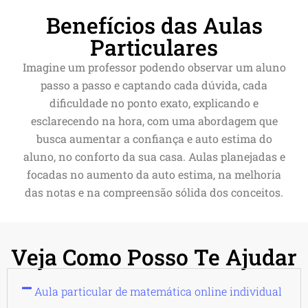
Benefícios das Aulas
Particulares
Imagine um professor podendo observar um aluno
passo a passo e captando cada dúvida, cada
dificuldade no ponto exato, explicando e
esclarecendo na hora, com uma abordagem que
busca aumentar a confiança e auto estima do
aluno, no conforto da sua casa. Aulas planejadas e
focadas no aumento da auto estima, na melhoria
das notas e na compreensão sólida dos conceitos.
Veja Como Posso Te Ajudar
Aula particular de matemática online individual