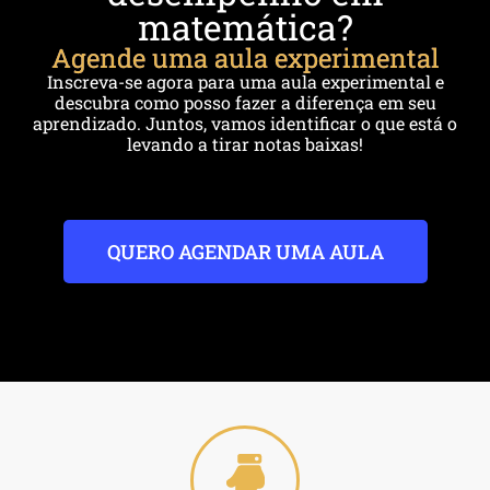
matemática?
Agende uma aula experimental
Inscreva-se agora para uma aula experimental e
descubra como posso fazer a diferença em seu
aprendizado. Juntos, vamos identificar o que está o
levando a tirar notas baixas!
QUERO AGENDAR UMA AULA