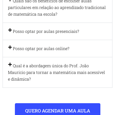
Quais são os benefícios de escolher aulas
particulares em relação ao aprendizado tradicional
de matemática na escola?
Posso optar por aulas presenciais?
Posso optar por aulas online?
Qual é a abordagem única do Prof. João
Maurício para tornar a matemática mais acessível
e dinâmica?
QUERO AGENDAR UMA AULA