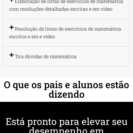
Elaboração de listas de exercícios de matemática
com resoluções detalhadas escritas e em vídeo
Resolução de listas de exercícios de matemática
escritos e em e vídeo
Tira dúvidas de matemática
O que os pais e alunos estão
dizendo
Está pronto para elevar seu
desempenho em