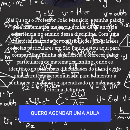
Olá! Eu sou o Professor João Maurício, e minha paixão
pela matemática me levou a mais de 20 anos de
experiência no ensino dessa disciplina. Com uma
trajetória marcada por contribuições em grandes
escolas particulares em São Paulo, estou aqui para
compartilhar minha experiência e oferecer aulas
particulares de matemática, online , onde eu
identifico as principais dificuldades do aluno e crio
uma estratégia personalizada para aumentar a
confiança e melhorar o aprendizado de matemática
de forma definitiva.
QUERO AGENDAR UMA AULA