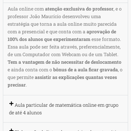
Aula online com
atenção exclusiva do professor
, e o
professor João Maurício desenvolveu uma
estratégia que torna a aula online muito parecida
com a presencial e que conta com a
aprovação de
100% dos alunos que experimentaram
esse formato.
Essa aula pode ser feita através, preferencialmente,
de um Computador com Webcam ou de um Tablet.
Tem a vantagem de não necessitar de deslocamento
e ainda conta com o
bônus de a aula ficar gravada
, o
que permite
assistir as explicações quantas vezes
precisar
.
Aula particular de matemática online em grupo
de até 4 alunos