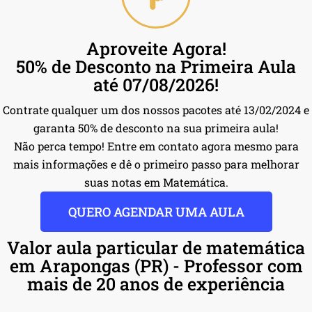
Aproveite Agora!
50% de Desconto na Primeira Aula
até 07/08/2026!
Contrate qualquer um dos nossos pacotes até 13/02/2024 e
garanta 50% de desconto na sua primeira aula!
Não perca tempo! Entre em contato agora mesmo para
mais informações e dê o primeiro passo para melhorar
suas notas em Matemática.
QUERO AGENDAR UMA AULA
Valor aula particular de matemática
em Arapongas (PR) - Professor com
mais de 20 anos de experiência