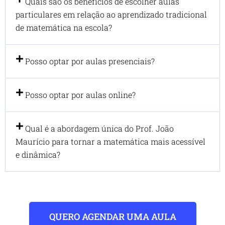
Quais são os benefícios de escolher aulas
particulares em relação ao aprendizado tradicional
de matemática na escola?
Posso optar por aulas presenciais?
Posso optar por aulas online?
Qual é a abordagem única do Prof. João
Maurício para tornar a matemática mais acessível
e dinâmica?
QUERO AGENDAR UMA AULA