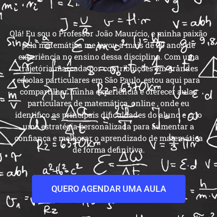
Olá! Eu sou o Professor João Maurício, e minha paixão
pela matemática me levou a mais de 20 anos de
experiência no ensino dessa disciplina. Com uma
trajetória marcada por contribuições em grandes
escolas particulares em São Paulo, estou aqui para
compartilhar minha experiência e oferecer aulas
particulares de matemática, online , onde eu
identifico as principais dificuldades do aluno e crio
uma estratégia personalizada para aumentar a
confiança e melhorar o aprendizado de matemática
de forma definitiva.
QUERO AGENDAR UMA AULA