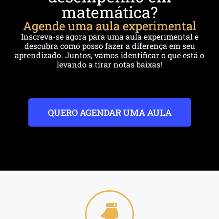
matemática?
Agende uma aula experimental
Inscreva-se agora para uma aula experimental e
descubra como posso fazer a diferença em seu
aprendizado. Juntos, vamos identificar o que está o
levando a tirar notas baixas!
QUERO AGENDAR UMA AULA