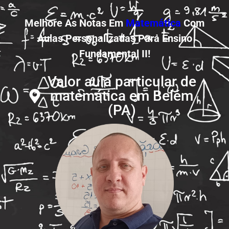
Melhore As Notas Em
Matemática
Com
Aulas Personalizadas Para Ensino
Fundamental II!
Valor aula particular de
matemática em Belém
(PA)