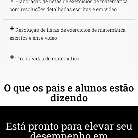
Elaboração de listas de exercícios de matemática
com resoluções detalhadas escritas e em vídeo
Resolução de listas de exercícios de matemática
escritos e em e vídeo
Tira dúvidas de matemática
O que os pais e alunos estão
dizendo
Está pronto para elevar seu
desempenho em