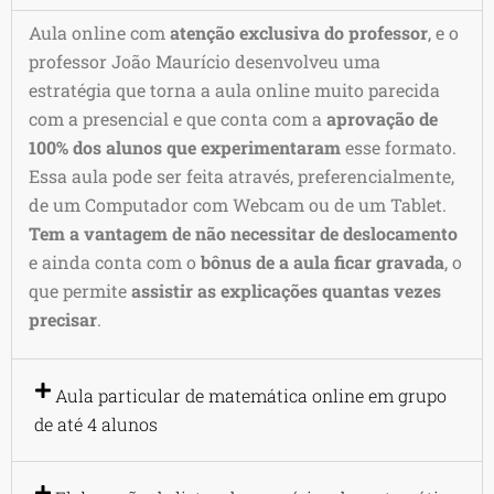
Aula online com
atenção exclusiva do professor
, e o
professor João Maurício desenvolveu uma
estratégia que torna a aula online muito parecida
com a presencial e que conta com a
aprovação de
100% dos alunos que experimentaram
esse formato.
Essa aula pode ser feita através, preferencialmente,
de um Computador com Webcam ou de um Tablet.
Tem a vantagem de não necessitar de deslocamento
e ainda conta com o
bônus de a aula ficar gravada
, o
que permite
assistir as explicações quantas vezes
precisar
.
Aula particular de matemática online em grupo
de até 4 alunos