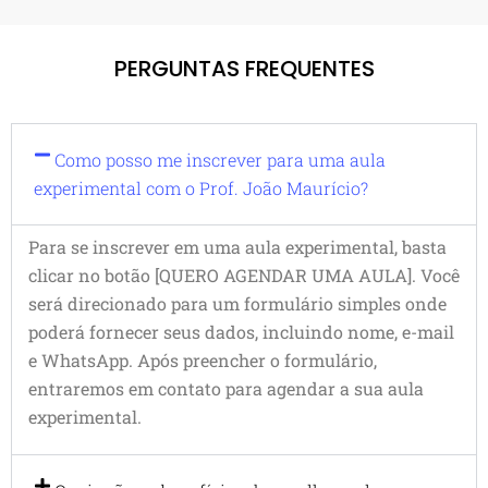
PERGUNTAS FREQUENTES
Como posso me inscrever para uma aula
experimental com o Prof. João Maurício?
Para se inscrever em uma aula experimental, basta
clicar no botão [QUERO AGENDAR UMA AULA]. Você
será direcionado para um formulário simples onde
poderá fornecer seus dados, incluindo nome, e-mail
e WhatsApp. Após preencher o formulário,
entraremos em contato para agendar a sua aula
experimental.