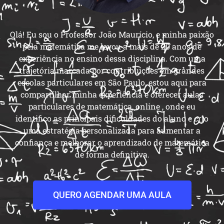
Olá! Eu sou o Professor João Maurício, e minha paixão
pela matemática me levou a mais de 20 anos de
experiência no ensino dessa disciplina. Com uma
trajetória marcada por contribuições em grandes
escolas particulares em São Paulo, estou aqui para
compartilhar minha experiência e oferecer aulas
particulares de matemática, online , onde eu
identifico as principais dificuldades do aluno e crio
uma estratégia personalizada para aumentar a
confiança e melhorar o aprendizado de matemática
de forma definitiva.
QUERO AGENDAR UMA AULA