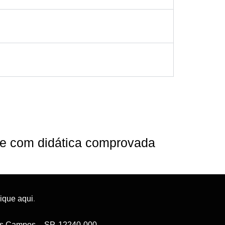
ine com didática comprovada
lique aqui
.
 dos Campos – SP, 12240-000