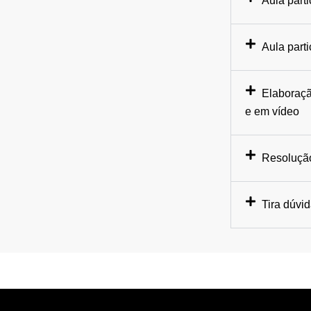
Aula parti
Aula part
Elaboraçã
e em vídeo
Resolução
Tira dúvi