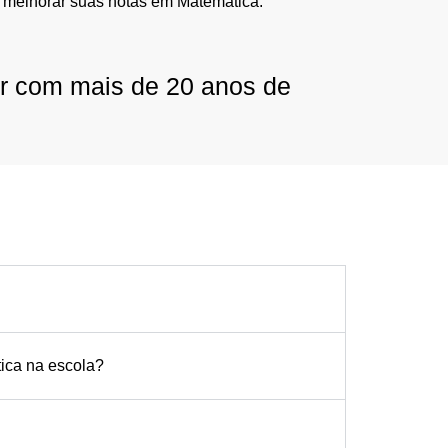
 melhorar suas notas em Matemática.
or com mais de 20 anos de
tica na escola?