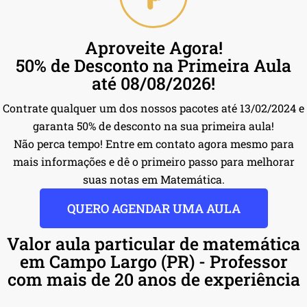
Aproveite Agora!
50% de Desconto na Primeira Aula
até 08/08/2026!
Contrate qualquer um dos nossos pacotes até 13/02/2024 e
garanta 50% de desconto na sua primeira aula!
Não perca tempo! Entre em contato agora mesmo para
mais informações e dê o primeiro passo para melhorar
suas notas em Matemática.
QUERO AGENDAR UMA AULA
Valor aula particular de matemática
em Campo Largo (PR) - Professor
com mais de 20 anos de experiência