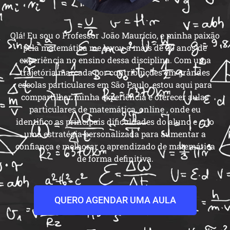
Olá! Eu sou o Professor João Maurício, e minha paixão
pela matemática me levou a mais de 20 anos de
experiência no ensino dessa disciplina. Com uma
trajetória marcada por contribuições em grandes
escolas particulares em São Paulo, estou aqui para
compartilhar minha experiência e oferecer aulas
particulares de matemática, online , onde eu
identifico as principais dificuldades do aluno e crio
uma estratégia personalizada para aumentar a
confiança e melhorar o aprendizado de matemática
de forma definitiva.
QUERO AGENDAR UMA AULA