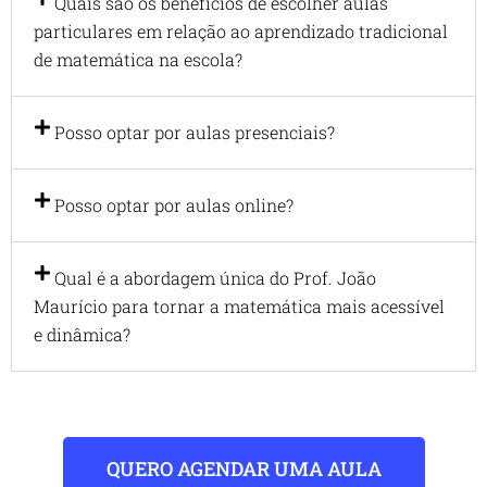
Quais são os benefícios de escolher aulas
particulares em relação ao aprendizado tradicional
de matemática na escola?
Posso optar por aulas presenciais?
Posso optar por aulas online?
Qual é a abordagem única do Prof. João
Maurício para tornar a matemática mais acessível
e dinâmica?
QUERO AGENDAR UMA AULA