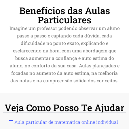
Benefícios das Aulas
Particulares
Imagine um professor podendo observar um aluno
passo a passo e captando cada dúvida, cada
dificuldade no ponto exato, explicando e
esclarecendo na hora, com uma abordagem que
busca aumentar a confiança e auto estima do
aluno, no conforto da sua casa. Aulas planejadas e
focadas no aumento da auto estima, na melhoria
das notas e na compreensão sólida dos conceitos.
Veja Como Posso Te Ajudar
Aula particular de matemática online individual