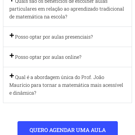
Quais são os benefícios de escolher aulas
particulares em relação ao aprendizado tradicional
de matemática na escola?
Posso optar por aulas presenciais?
Posso optar por aulas online?
Qual é a abordagem única do Prof. João
Maurício para tornar a matemática mais acessível
e dinâmica?
QUERO AGENDAR UMA AULA