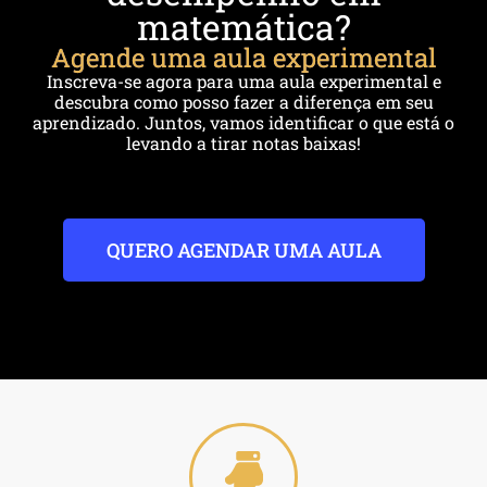
matemática?
Agende uma aula experimental
Inscreva-se agora para uma aula experimental e
descubra como posso fazer a diferença em seu
aprendizado. Juntos, vamos identificar o que está o
levando a tirar notas baixas!
QUERO AGENDAR UMA AULA