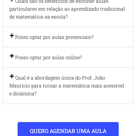
Quais são os benefícios de escolher aulas
particulares em relação ao aprendizado tradicional
de matemática na escola?
Posso optar por aulas presenciais?
Posso optar por aulas online?
Qual é a abordagem única do Prof. João
Maurício para tornar a matemática mais acessível
e dinâmica?
QUERO AGENDAR UMA AULA