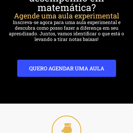
matemática?
Agende uma aula experimental
Inscreva-se agora para uma aula experimental e
descubra como posso fazer a diferença em seu
aprendizado. Juntos, vamos identificar o que está o
levando a tirar notas baixas!
QUERO AGENDAR UMA AULA