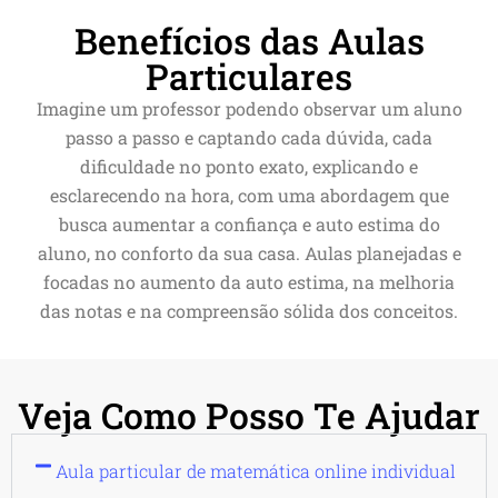
Benefícios das Aulas
Particulares
Imagine um professor podendo observar um aluno
passo a passo e captando cada dúvida, cada
dificuldade no ponto exato, explicando e
esclarecendo na hora, com uma abordagem que
busca aumentar a confiança e auto estima do
aluno, no conforto da sua casa. Aulas planejadas e
focadas no aumento da auto estima, na melhoria
das notas e na compreensão sólida dos conceitos.
Veja Como Posso Te Ajudar
Aula particular de matemática online individual