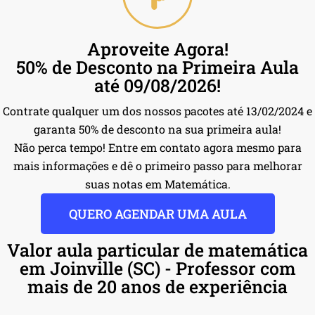
Aproveite Agora!
50% de Desconto na Primeira Aula
até 09/08/2026!
Contrate qualquer um dos nossos pacotes até 13/02/2024 e
garanta 50% de desconto na sua primeira aula!
Não perca tempo! Entre em contato agora mesmo para
mais informações e dê o primeiro passo para melhorar
suas notas em Matemática.
QUERO AGENDAR UMA AULA
Valor aula particular de matemática
em Joinville (SC) - Professor com
mais de 20 anos de experiência