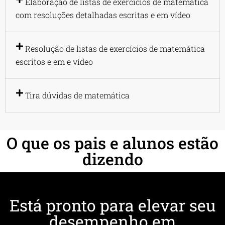
Elaboração de listas de exercícios de matemática
com resoluções detalhadas escritas e em vídeo
Resolução de listas de exercícios de matemática
escritos e em e vídeo
Tira dúvidas de matemática
O que os pais e alunos estão
dizendo
Está pronto para elevar seu
desempenho em