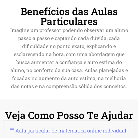
Benefícios das Aulas
Particulares
Imagine um professor podendo observar um aluno
passo a passo e captando cada dúvida, cada
dificuldade no ponto exato, explicando e
esclarecendo na hora, com uma abordagem que
busca aumentar a confiança e auto estima do
aluno, no conforto da sua casa. Aulas planejadas e
focadas no aumento da auto estima, na melhoria
das notas e na compreensão sólida dos conceitos.
Veja Como Posso Te Ajudar
Aula particular de matemática online individual