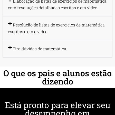
Elaboração de listas de exercícios de matemática
com resoluções detalhadas escritas e em vídeo
Resolução de listas de exercícios de matemática
escritos e em e vídeo
Tira dúvidas de matemática
O que os pais e alunos estão
dizendo
Está pronto para elevar seu
desempenho em