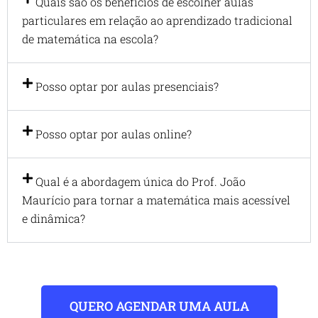
Quais são os benefícios de escolher aulas
particulares em relação ao aprendizado tradicional
de matemática na escola?
Posso optar por aulas presenciais?
Posso optar por aulas online?
Qual é a abordagem única do Prof. João
Maurício para tornar a matemática mais acessível
e dinâmica?
QUERO AGENDAR UMA AULA