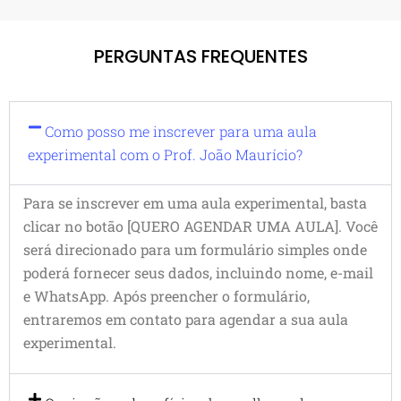
PERGUNTAS FREQUENTES
Como posso me inscrever para uma aula
experimental com o Prof. João Maurício?
Para se inscrever em uma aula experimental, basta
clicar no botão [QUERO AGENDAR UMA AULA]. Você
será direcionado para um formulário simples onde
poderá fornecer seus dados, incluindo nome, e-mail
e WhatsApp. Após preencher o formulário,
entraremos em contato para agendar a sua aula
experimental.