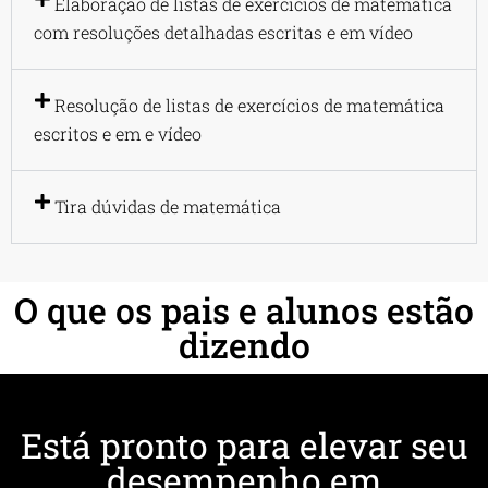
Elaboração de listas de exercícios de matemática
com resoluções detalhadas escritas e em vídeo
Resolução de listas de exercícios de matemática
escritos e em e vídeo
Tira dúvidas de matemática
O que os pais e alunos estão
dizendo
Está pronto para elevar seu
desempenho em