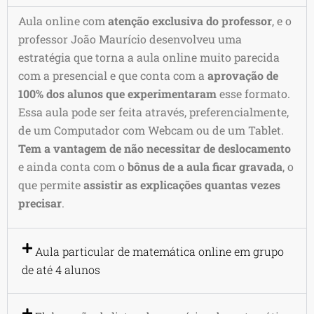
Aula online com
atenção exclusiva do professor
, e o
professor João Maurício desenvolveu uma
estratégia que torna a aula online muito parecida
com a presencial e que conta com a
aprovação de
100% dos alunos que experimentaram
esse formato.
Essa aula pode ser feita através, preferencialmente,
de um Computador com Webcam ou de um Tablet.
Tem a vantagem de não necessitar de deslocamento
e ainda conta com o
bônus de a aula ficar gravada
, o
que permite
assistir as explicações quantas vezes
precisar
.
Aula particular de matemática online em grupo
de até 4 alunos