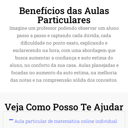
Benefícios das Aulas
Particulares
Imagine um professor podendo observar um aluno
passo a passo e captando cada dúvida, cada
dificuldade no ponto exato, explicando e
esclarecendo na hora, com uma abordagem que
busca aumentar a confiança e auto estima do
aluno, no conforto da sua casa. Aulas planejadas e
focadas no aumento da auto estima, na melhoria
das notas e na compreensão sólida dos conceitos.
Veja Como Posso Te Ajudar
Aula particular de matemática online individual