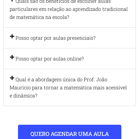
Quais são os benefícios de escolher aulas
particulares em relação ao aprendizado tradicional
de matemática na escola?
Posso optar por aulas presenciais?
Posso optar por aulas online?
Qual é a abordagem única do Prof. João
Maurício para tornar a matemática mais acessível
e dinâmica?
QUERO AGENDAR UMA AULA