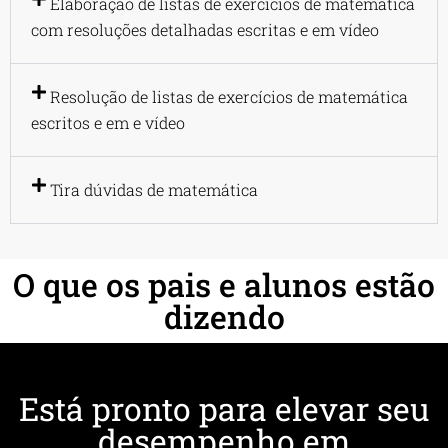
Elaboração de listas de exercícios de matemática
com resoluções detalhadas escritas e em vídeo
Resolução de listas de exercícios de matemática
escritos e em e vídeo
Tira dúvidas de matemática
O que os pais e alunos estão
dizendo
Está pronto para elevar seu
desempenho em