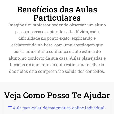
Benefícios das Aulas
Particulares
Imagine um professor podendo observar um aluno
passo a passo e captando cada dúvida, cada
dificuldade no ponto exato, explicando e
esclarecendo na hora, com uma abordagem que
busca aumentar a confiança e auto estima do
aluno, no conforto da sua casa. Aulas planejadas e
focadas no aumento da auto estima, na melhoria
das notas e na compreensão sólida dos conceitos.
Veja Como Posso Te Ajudar
Aula particular de matemática online individual