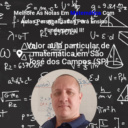
Melhore As Notas Em
Matemática
Com
Aulas Personalizadas Para Ensino
Fundamental II!
Valor aula particular de
matemática em São
José dos Campos (SP)