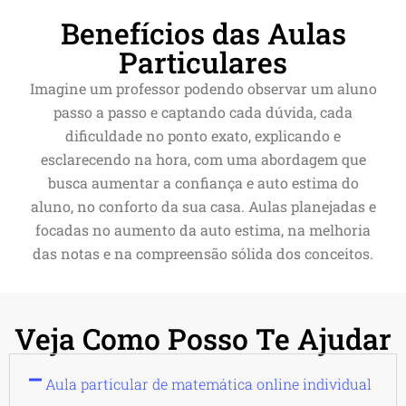
Benefícios das Aulas
Particulares
Imagine um professor podendo observar um aluno
passo a passo e captando cada dúvida, cada
dificuldade no ponto exato, explicando e
esclarecendo na hora, com uma abordagem que
busca aumentar a confiança e auto estima do
aluno, no conforto da sua casa. Aulas planejadas e
focadas no aumento da auto estima, na melhoria
das notas e na compreensão sólida dos conceitos.
Veja Como Posso Te Ajudar
Aula particular de matemática online individual