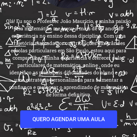
Olá! Eu sou o Professor João Maurício, e minha paixão
pela matemática me levou a mais de 20 anos de
experiência no ensino dessa disciplina. Com uma
trajetória marcada por contribuições em grandes
escolas particulares em São Paulo, estou aqui para
compartilhar minha experiência e oferecer aulas
particulares de matemática, online , onde eu
identifico as principais dificuldades do aluno e crio
uma estratégia personalizada para aumentar a
confiança e melhorar o aprendizado de matemática
de forma definitiva.
QUERO AGENDAR UMA AULA