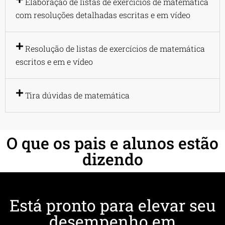
Elaboração de listas de exercícios de matemática
com resoluções detalhadas escritas e em vídeo
Resolução de listas de exercícios de matemática
escritos e em e vídeo
Tira dúvidas de matemática
O que os pais e alunos estão
dizendo
Está pronto para elevar seu
desempenho em