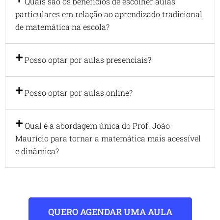
Quais são os benefícios de escolher aulas
particulares em relação ao aprendizado tradicional
de matemática na escola?
Posso optar por aulas presenciais?
Posso optar por aulas online?
Qual é a abordagem única do Prof. João
Maurício para tornar a matemática mais acessível
e dinâmica?
QUERO AGENDAR UMA AULA