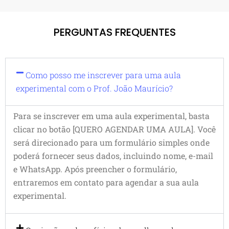
PERGUNTAS FREQUENTES
Como posso me inscrever para uma aula
experimental com o Prof. João Maurício?
Para se inscrever em uma aula experimental, basta
clicar no botão [QUERO AGENDAR UMA AULA]. Você
será direcionado para um formulário simples onde
poderá fornecer seus dados, incluindo nome, e-mail
e WhatsApp. Após preencher o formulário,
entraremos em contato para agendar a sua aula
experimental.